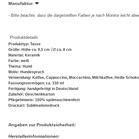
Manufaktur ❤︎
- Bitte beachte, dass die dargestellten Farben je nach Monitor leicht ab
Produktdetails
Produkttyp: Tasse
Größe: Höhe ca. 9,5 cm ┊∅ ca. 8 cm
Material: Keramik
Farbe: weiß
Thema: Hund
Motiv: Hundespruch
Verwendung: Kaffee, Cappuccino, Moccachino, Milchkaffee, Heiße Schokol
Fassungsvermögen: ca. 330 ml
Fertigung: handgefertigt in Deutschland
Zubehör: Geschenkkarton
Pflegehinweis: 100% spülmaschinenfest
Druckart: Sublimationsdruck
Angaben zur Produktsicherheit:
Herstellerinformationen: