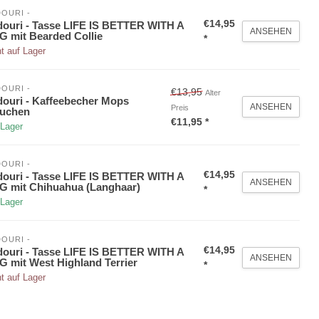
OURI - 
€14,95
ouri - Tasse LIFE IS BETTER WITH A
ANSEHEN
 mit Bearded Collie
*
t auf Lager
OURI - 
€13,95
Alter
ouri - Kaffeebecher Mops
ANSEHEN
Preis
auchen
€11,95 *
 Lager
OURI - 
€14,95
ouri - Tasse LIFE IS BETTER WITH A
ANSEHEN
 mit Chihuahua (Langhaar)
*
 Lager
OURI - 
€14,95
ouri - Tasse LIFE IS BETTER WITH A
ANSEHEN
 mit West Highland Terrier
*
t auf Lager