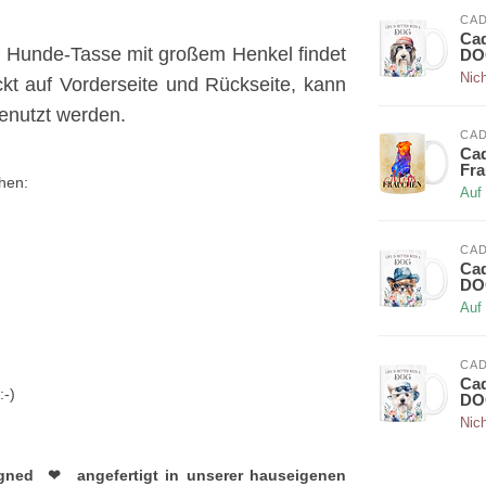
CAD
Cad
e Hunde-Tasse mit großem Henkel findet
DOG
Nich
uckt auf Vorderseite und Rückseite, kann
enutzt werden.
CAD
Cad
Fr
chen:
Auf
CAD
Cad
DOG
Auf
CAD
Cad
:-)
DOG
Nich
gned ❤︎ angefertigt in unserer hauseigenen