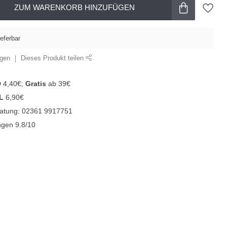
ZUM WARENKORB HINZUFÜGEN
ieferbar
ügen
Dieses Produkt teilen
D 4,40€;
Gratis
ab 39€
L
6,90€
ratung: 02361 9917751
gen 9.8/10