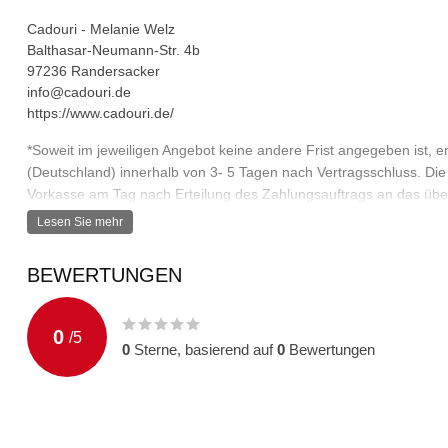
Cadouri - Melanie Welz
Balthasar-Neumann-Str. 4b
97236 Randersacker
info@cadouri.de
https://www.cadouri.de/
*Soweit im jeweiligen Angebot keine andere Frist angegeben ist, er
(Deutschland) innerhalb von 3- 5 Tagen nach Vertragsschluss. Die F
Vorkasse am Tag nach Erteilung des Zahlungsauftrags an das über
Zahlungsarten am Tag nach Vertragsschluss zu laufen und endet mit
Lesen Sie mehr
der letzte Tag der Frist auf einen Samstag, Sonntag oder einen am
Feiertag, so tritt an die Stelle eines solchen Tages der nächste We
BEWERTUNGEN
Lieferzeiten bestellt, versenden wir die Ware in einer gemeinsam
Vereinbarungen mit Ihnen getroffen haben. Die Lieferzeit bestimmt 
längsten Lieferzeit den Sie bestellt haben.
0
/
5
0
Sterne, basierend auf
0
Bewertungen