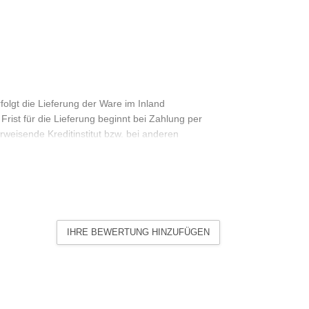
folgt die Lieferung der Ware im Inland
rist für die Lieferung beginnt bei Zahlung per
weisende Kreditinstitut bzw. bei anderen
 dem Ablauf des letzten Tages der Frist. Fällt
 Lieferort staatlich anerkannten allgemeinen
rktag. Haben Sie Artikel mit unterschiedlichen
en Sendung, sofern wir keine abweichenden
sich in diesem Fall nach dem Artikel mit der
IHRE BEWERTUNG HINZUFÜGEN