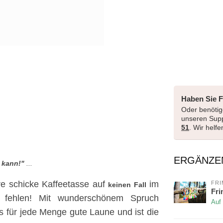
Haben Sie 
Oder benötige
unseren Sup
51
. Wir helf
ERGÄNZE
 kann!"
...
e schicke Kaffeetasse auf
im
FRI
keinen
Fall
Fri
s fehlen! Mit wunderschönem Spruch
Auf
s für jede Menge gute Laune und ist die