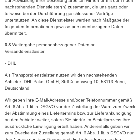
Zur Abwicklung Ihrer Bestellung arbeiten wir ferner mit dem / den
nachstehenden Dienstleister(n) zusammen, die uns ganz oder
teilweise bei der Durchführung geschlossener Verträge
unterstützen. An diese Dienstleister werden nach Maßgabe der
folgenden Informationen gewisse personenbezogene Daten
übermittelt.
6.3
Weitergabe personenbezogener Daten an
Versanddienstleister
- DHL
Als Transportdienstleister nutzen wir den nachstehenden
Anbieter: DHL Paket GmbH, Sträßchensweg 10, 53113 Bonn,
Deutschland
Wir geben Ihre E-Mail-Adresse und/oder Telefonnummer gemäß
Art. 6 Abs. 1 lit. a DSGVO vor der Zustellung der Ware zum Zweck
der Abstimmung eines Liefertermins bzw. zur Lieferankündigung
an den Anbieter weiter, sofern Sie hierfür im Bestellprozess Ihre
ausdrückliche Einwilligung erteilt haben. Anderenfalls geben wir
zum Zwecke der Zustellung gemäß Art. 6 Abs. 1 lit. b DSGVO nur
den Namen des Empfängers und die Lieferadresse an den