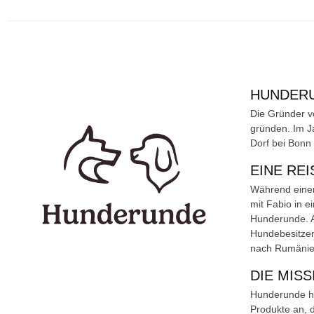
HUNDERU
Die Gründer v
gründen. Im Ja
Dorf bei Bon
EINE REI
Während einer
mit Fabio in e
Hunderunde. A
Hundebesitzeri
nach Rumänien
DIE MIS
Hunderunde ha
Produkte an, 