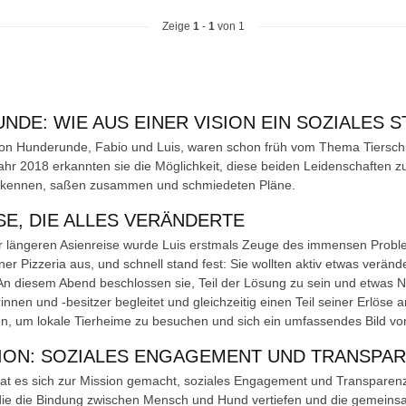
Zeige
1
-
1
von 1
NDE: WIE AUS EINER VISION EIN SOZIALES 
on Hunderunde, Fabio und Luis, waren schon früh vom Thema Tierschu
hr 2018 erkannten sie die Möglichkeit, diese beiden Leidenschaften zu 
n kennen, saßen zusammen und schmiedeten Pläne.
SE, DIE ALLES VERÄNDERTE
 längeren Asienreise wurde Luis erstmals Zeuge des immensen Proble
iner Pizzeria aus, und schnell stand fest: Sie wollten aktiv etwas verän
n diesem Abend beschlossen sie, Teil der Lösung zu sein und etwas 
nnen und -besitzer begleitet und gleichzeitig einen Teil seiner Erlöse 
, um lokale Tierheime zu besuchen und sich ein umfassendes Bild von
SION: SOZIALES ENGAGEMENT UND TRANSPA
t es sich zur Mission gemacht, soziales Engagement und Transparenz i
die die Bindung zwischen Mensch und Hund vertiefen und die gemeins