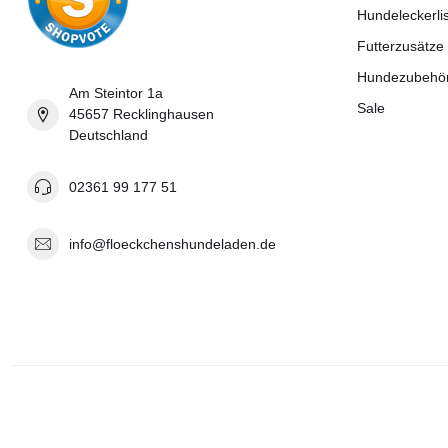
Hundeleckerli
Futterzusätze
Hundezubehö
Am Steintor 1a
Sale
45657 Recklinghausen
Deutschland
02361 99 177 51
info@floeckchenshundeladen.de