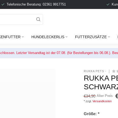
Telefonische Beratung: 02361 9917751
Kun
KENFUTTER
HUNDELECKERLIS
FUTTERZUSÄTZE
chlossen. Letzter Versandtag ist der 07.08. (für Bestellungen bis 06.08.). 
RUKKA PETS -
RUKKA P
SCHWAR
€34,90
Alter Preis
* zzgl.
Versandkosten
Größe:
*