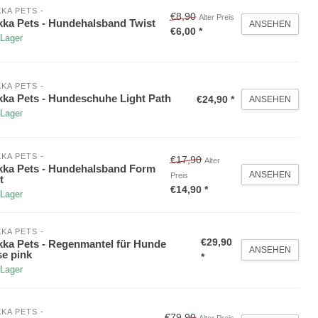
KA PETS -
€8,90
Alter Preis
ka Pets - Hundehalsband Twist
ANSEHEN
€6,00 *
 Lager
KA PETS -
ka Pets - Hundeschuhe Light Path
€24,90 *
ANSEHEN
 Lager
KA PETS -
€17,90
Alter
ka Pets - Hundehalsband Form
ANSEHEN
Preis
t
€14,90 *
 Lager
KA PETS -
€29,90
ka Pets - Regenmantel für Hunde
ANSEHEN
e pink
*
 Lager
KA PETS -
€79,90