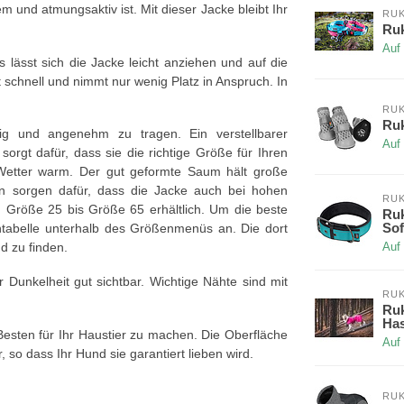
 und atmungsaktiv ist. Mit dieser Jacke bleibt Ihr
RUK
Ruk
Auf
 lässt sich die Jacke leicht anziehen und auf die
 schnell und nimmt nur wenig Platz in Anspruch. In
RUK
Ruk
ig und angenehm zu tragen. Ein verstellbarer
Auf
 sorgt dafür, dass sie die richtige Größe für Ihren
 Wetter warm. Der gut geformte Saum hält große
n sorgen dafür, dass die Jacke auch bei hohen
RUK
on Größe 25 bis Größe 65 erhältlich. Um die beste
Ruk
Sof
ntabelle unterhalb des Größenmenüs an. Die dort
d zu finden.
Auf
Dunkelheit gut sichtbar. Wichtige Nähte sind mit
RUK
Ruk
Has
esten für Ihr Haustier zu machen. Die Oberfläche
Auf
o dass Ihr Hund sie garantiert lieben wird.
RUK