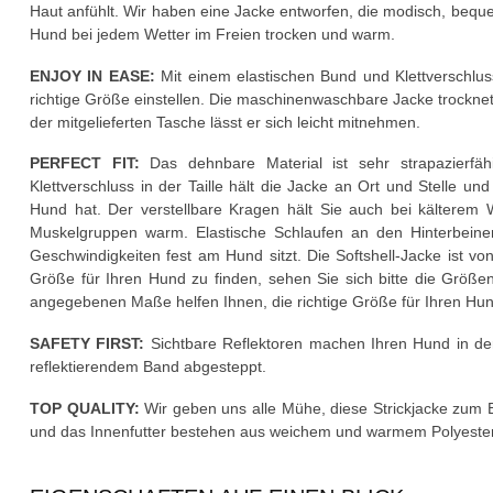
Haut anfühlt. Wir haben eine Jacke entworfen, die modisch, bequem
Hund bei jedem Wetter im Freien trocken und warm.
ENJOY IN EASE:
Mit einem elastischen Bund und Klettverschluss
richtige Größe einstellen. Die maschinenwaschbare Jacke trocknet
der mitgelieferten Tasche lässt er sich leicht mitnehmen.
PERFECT FIT:
Das dehnbare Material ist sehr strapazierfäh
Klettverschluss in der Taille hält die Jacke an Ort und Stelle und
Hund hat. Der verstellbare Kragen hält Sie auch bei kälterem
Muskelgruppen warm. Elastische Schlaufen an den Hinterbeine
Geschwindigkeiten fest am Hund sitzt. Die Softshell-Jacke ist v
Größe für Ihren Hund zu finden, sehen Sie sich bitte die Größe
angegebenen Maße helfen Ihnen, die richtige Größe für Ihren Hun
SAFETY FIRST:
Sichtbare Reflektoren machen Ihren Hund in der 
reflektierendem Band abgesteppt.
TOP QUALITY:
Wir geben uns alle Mühe, diese Strickjacke zum B
und das Innenfutter bestehen aus weichem und warmem Polyester, s