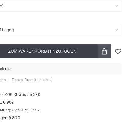
ZUM WARENKORB HINZUFÜGEN
ieferbar
ügen
Dieses Produkt teilen
D 4,40€;
Gratis
ab 39€
L
6,90€
ratung: 02361 9917751
gen 9.8/10