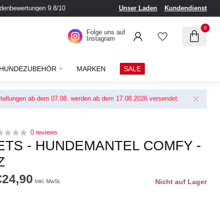
denbewertungen 9.8/10
Unser Laden
Kundendienst
0
Folge uns auf
Instagram
HUNDEZUBEHÖR
MARKEN
SALE
Bestellungen ab dem 07.08. werden ab dem 17.08.2026 versendet.
0 reviews
ETS - HUNDEMANTEL COMFY -
Z
€24,90
Nicht auf Lager
Inkl. MwSt.