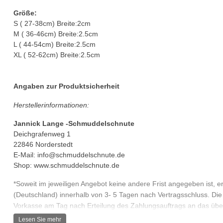
Größe:
S ( 27-38cm) Breite:2cm
M ( 36-46cm) Breite:2.5cm
L ( 44-54cm) Breite:2.5cm
XL ( 52-62cm) Breite:2.5cm
Angaben zur Produktsicherheit
Herstellerinformationen:
Jannick Lange -Schmuddelschnute
Deichgrafenweg 1
22846 Norderstedt
E-Mail:
info@schmuddelschnute.de
Shop: www.schmuddelschnute.de
*Soweit im jeweiligen Angebot keine andere Frist angegeben ist, er
(Deutschland) innerhalb von 3- 5 Tagen nach Vertragsschluss. Die F
Vorkasse am Tag nach Erteilung des Zahlungsauftrags an das über
Zahlungsarten am Tag nach Vertragsschluss zu laufen und endet mit
Lesen Sie mehr