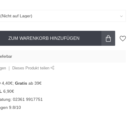
ZUM WARENKORB HINZUFÜGEN
ieferbar
ügen
Dieses Produkt teilen
D 4,40€;
Gratis
ab 39€
L
6,90€
ratung: 02361 9917751
gen 9.8/10