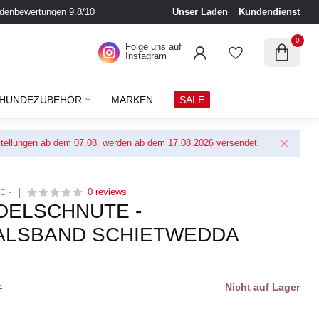
denbewertungen 9.8/10
Unser Laden
Kundendienst
0
Folge uns auf
Instagram
HUNDEZUBEHÖR
MARKEN
SALE
Bestellungen ab dem 07.08. werden ab dem 17.08.2026 versendet.
0 reviews
E -
ELSCHNUTE -
ALSBAND SCHIETWEDDA
Nicht auf Lager
.