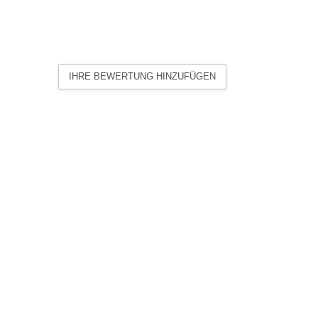
 Lieferort staatlich anerkannten allgemeinen
rktag. Haben Sie Artikel mit unterschiedlichen
en Sendung, sofern wir keine abweichenden
sich in diesem Fall nach dem Artikel mit der
IHRE BEWERTUNG HINZUFÜGEN