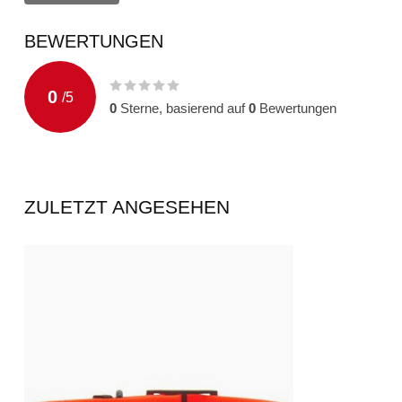
der letzte Tag der Frist auf einen Samstag, Sonntag oder einen am
Feiertag, so tritt an die Stelle eines solchen Tages der nächste We
BEWERTUNGEN
Lieferzeiten bestellt, versenden wir die Ware in einer gemeinsam
Vereinbarungen mit Ihnen getroffen haben. Die Lieferzeit bestimmt 
längsten Lieferzeit den Sie bestellt haben.
0
/
5
0
Sterne, basierend auf
0
Bewertungen
ZULETZT ANGESEHEN