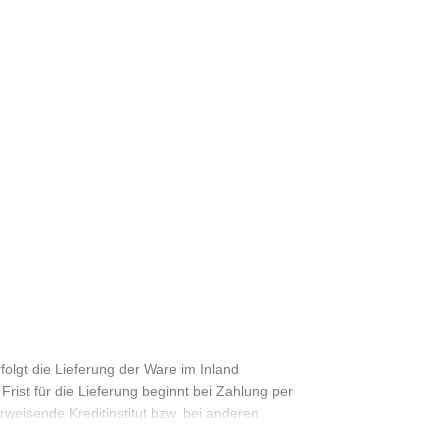
folgt die Lieferung der Ware im Inland
rist für die Lieferung beginnt bei Zahlung per
weisende Kreditinstitut bzw. bei anderen
 dem Ablauf des letzten Tages der Frist. Fällt