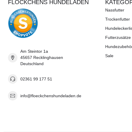
FLÖCKCHENS HUNDELADEN
KATEGOR
Nassfutter
Trockenfutter
Hundeleckerli
Futterzusätze
Hundezubehö
Am Steintor 1a
Sale
45657 Recklinghausen
Deutschland
02361 99 177 51
info@floeckchenshundeladen.de