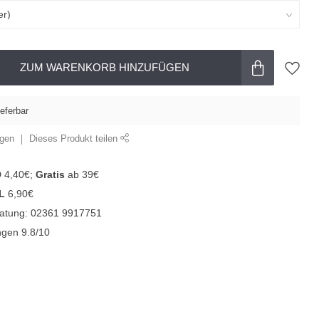
ZUM WARENKORB HINZUFÜGEN
ieferbar
ügen
Dieses Produkt teilen
D 4,40€;
Gratis
ab 39€
L
6,90€
ratung: 02361 9917751
gen 9.8/10