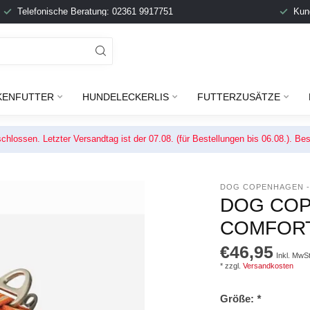
Telefonische Beratung: 02361 9917751
Kun
KENFUTTER
HUNDELECKERLIS
FUTTERZUSÄTZE
chlossen. Letzter Versandtag ist der 07.08. (für Bestellungen bis 06.08.). 
DOG COPENHAGEN 
DOG COP
COMFORT
€46,95
Inkl. MwSt
* zzgl.
Versandkosten
Größe:
*