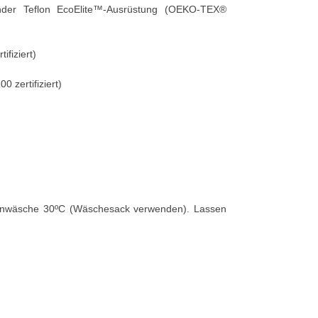
ender Teflon EcoElite™-Ausrüstung (OEKO-TEX®
fiziert)
zertifiziert)
enwäsche 30ºC (Wäschesack verwenden). Lassen