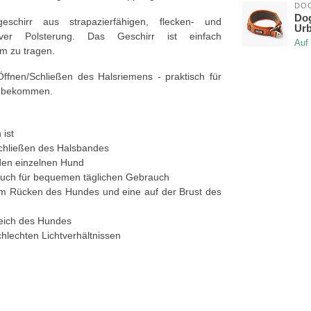
DO
Do
eschirr aus strapazierfähigen, flecken- und
Urb
iver Polsterung. Das Geschirr ist einfach
Auf
m zu tragen.
ffnen/Schließen des Halsriemens - praktisch für
zu bekommen.
 ist
chließen des Halsbandes
eden einzelnen Hund
auch für bequemen täglichen Gebrauch
dem Rücken des Hundes und eine auf der Brust des
eich des Hundes
chlechten Lichtverhältnissen