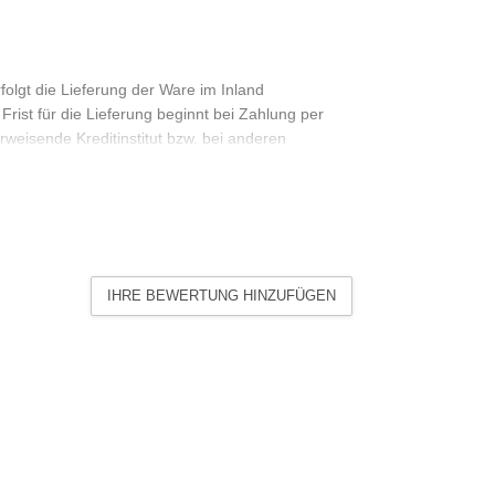
folgt die Lieferung der Ware im Inland
rist für die Lieferung beginnt bei Zahlung per
weisende Kreditinstitut bzw. bei anderen
 dem Ablauf des letzten Tages der Frist. Fällt
 Lieferort staatlich anerkannten allgemeinen
rktag. Haben Sie Artikel mit unterschiedlichen
en Sendung, sofern wir keine abweichenden
sich in diesem Fall nach dem Artikel mit der
IHRE BEWERTUNG HINZUFÜGEN