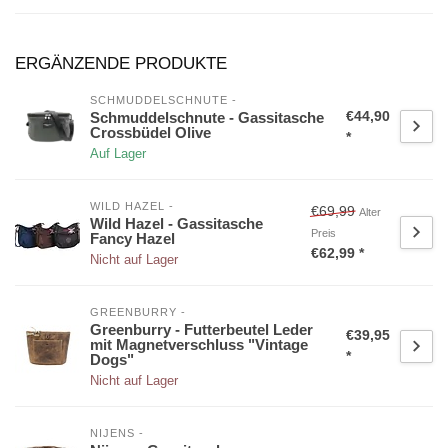
ERGÄNZENDE PRODUKTE
SCHMUDDELSCHNUTE -
€44,90
Schmuddelschnute - Gassitasche
Crossbüdel Olive
*
Auf Lager
WILD HAZEL -
€69,99
Alter
Wild Hazel - Gassitasche
Preis
Fancy Hazel
€62,99 *
Nicht auf Lager
GREENBURRY - 
Greenburry - Futterbeutel Leder
€39,95
mit Magnetverschluss "Vintage
*
Dogs"
Nicht auf Lager
NIJENS -