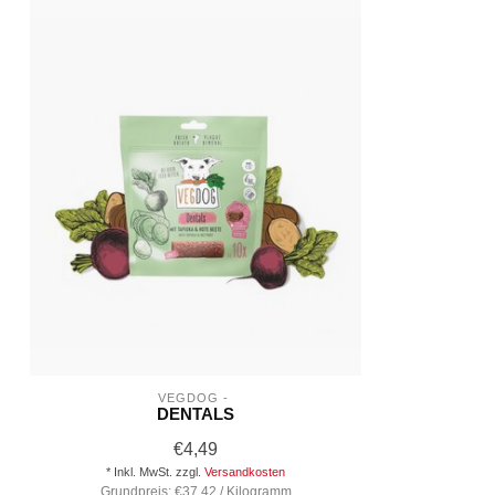
VEGDOG - 
DENTALS
€4,49
* Inkl. MwSt. zzgl.
Versandkosten
Grundpreis: €37,42 / Kilogramm