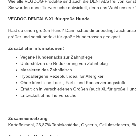
Wie alle VEGDOG-Produkte sind auch die DENTALS frei von künstl
Sie wurden ohne Tierversuche entwickelt, denn das Wohl unserer 
VEGDOG DENTALS XL für große Hunde
Hast du einen großen Hund? Dann schau dir unbedingt auch uns
größer und somit perfekt für große Hunderassen geeignet.
Zusätzliche Informationen:
Vegane Hundesnacks zur Zahnpflege
Unterstützen die Reduzierung von Zahnbelag
Massieren das Zahnfleisch
Hypoallergene Rezeptur, ideal für Allergiker
Ohne künstliche Lock-, Farb- und Konservierungsstoffe
Erhältlich in verschiedenen Größen (auch XL für große Hun
Entwickelt ohne Tierversuche
Zusammensetzung
Kartoffelmehl, 23,87% Tapiokastärke, Glycerin, Cellulosefasern, B