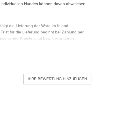
s individuellen Hundes können davon abweichen.
folgt die Lieferung der Ware im Inland
rist für die Lieferung beginnt bei Zahlung per
weisende Kreditinstitut bzw. bei anderen
 dem Ablauf des letzten Tages der Frist. Fällt
 Lieferort staatlich anerkannten allgemeinen
rktag. Haben Sie Artikel mit unterschiedlichen
en Sendung, sofern wir keine abweichenden
sich in diesem Fall nach dem Artikel mit der
IHRE BEWERTUNG HINZUFÜGEN