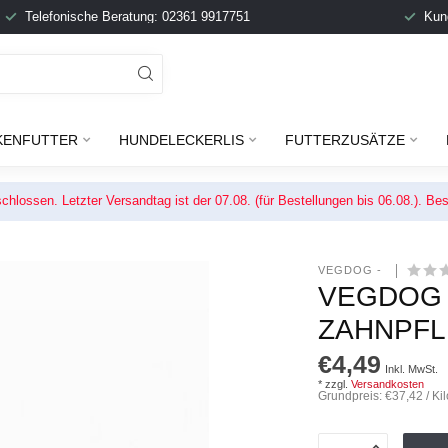
Telefonische Beratung: 02361 9917751
Kun
KENFUTTER
HUNDELECKERLIS
FUTTERZUSÄTZE
chlossen. Letzter Versandtag ist der 07.08. (für Bestellungen bis 06.08.). 
VEGDOG - 
VEGDOG -
AHNPFLE
€4,49
Inkl. MwSt.
* zzgl.
Versandkosten
Grundpreis: €37,42 / K