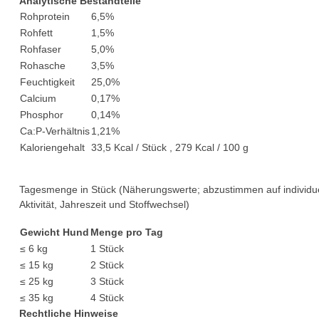
Analytische Bestandteile
Rohprotein
6,5%
Rohfett
1,5%
Rohfaser
5,0%
Rohasche
3,5%
Feuchtigkeit
25,0%
Calcium
0,17%
Phosphor
0,14%
Ca:P-Verhältnis
1,21%
Kaloriengehalt
33,5 Kcal / Stück , 279 Kcal / 100 g
Tagesmenge in Stück (Näherungswerte; abzustimmen auf individu
Aktivität, Jahreszeit und Stoffwechsel)
Gewicht Hund
Menge pro Tag
≤ 6 kg
1 Stück
≤ 15 kg
2 Stück
≤ 25 kg
3 Stück
≤ 35 kg
4 Stück
Rechtliche Hinweise