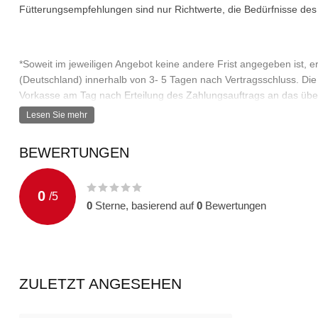
Fütterungsempfehlungen sind nur Richtwerte, die Bedürfnisse de
*Soweit im jeweiligen Angebot keine andere Frist angegeben ist, er
(Deutschland) innerhalb von 3- 5 Tagen nach Vertragsschluss. Die F
Vorkasse am Tag nach Erteilung des Zahlungsauftrags an das über
Zahlungsarten am Tag nach Vertragsschluss zu laufen und endet mit
Lesen Sie mehr
der letzte Tag der Frist auf einen Samstag, Sonntag oder einen am
Feiertag, so tritt an die Stelle eines solchen Tages der nächste We
BEWERTUNGEN
Lieferzeiten bestellt, versenden wir die Ware in einer gemeinsam
Vereinbarungen mit Ihnen getroffen haben. Die Lieferzeit bestimmt 
längsten Lieferzeit den Sie bestellt haben.
0
/
5
0
Sterne, basierend auf
0
Bewertungen
ZULETZT ANGESEHEN