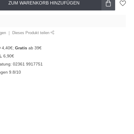
ZUM WARENKORB HINZUFÜGEN
ügen
Dieses Produkt teilen
D 4,40€;
Gratis
ab 39€
L
6,90€
ratung: 02361 9917751
gen 9.8/10