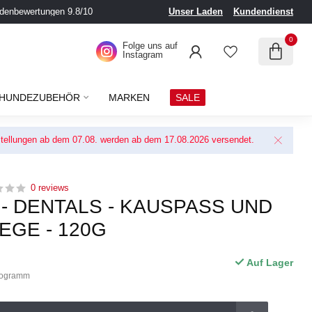
denbewertungen 9.8/10
Unser Laden
Kundendienst
0
Folge uns auf
Instagram
HUNDEZUBEHÖR
MARKEN
SALE
Bestellungen ab dem 07.08. werden ab dem 17.08.2026 versendet.
0 reviews
 DENTALS - KAUSPASS UND Z
GE - 120G
Auf Lager
ilogramm