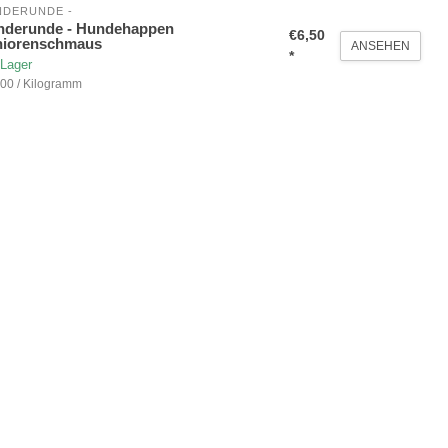
DERUNDE - 
nderunde - Hundehappen
€6,50
niorenschmaus
ANSEHEN
*
 Lager
00 / Kilogramm