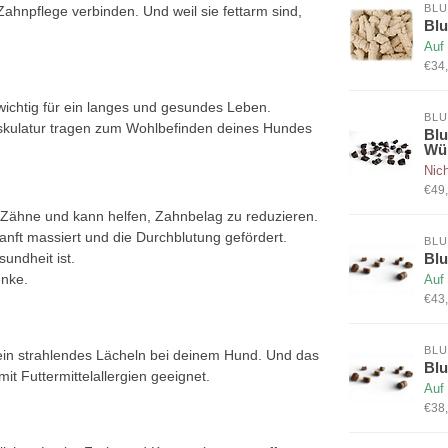
BLU
hnpflege verbinden. Und weil sie fettarm sind,
Blu
Auf
€34,
ichtig für ein langes und gesundes Leben.
BLU
kulatur tragen zum Wohlbefinden deines Hundes
Blu
Wür
Nich
€49,
Zähne und kann helfen, Zahnbelag zu reduzieren.
nft massiert und die Durchblutung gefördert.
BLU
Blu
sundheit ist.
enke.
Auf
€43,
BLU
n strahlendes Lächeln bei deinem Hund. Und das
Blu
t Futtermittelallergien geeignet.
Auf
€38,