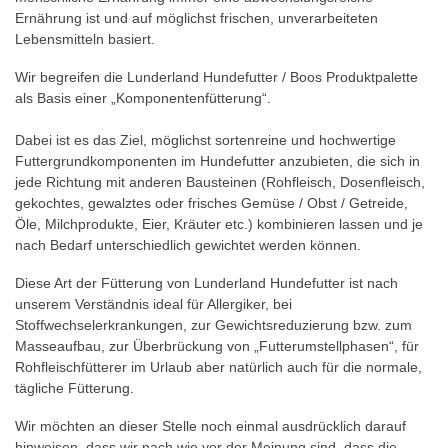
Ernährung ist und auf möglichst frischen, unverarbeiteten
Lebensmitteln basiert.
Wir begreifen die Lunderland Hundefutter / Boos Produktpalette
als Basis einer „Komponentenfütterung“.
Dabei ist es das Ziel, möglichst sortenreine und hochwertige
Futtergrundkomponenten im Hundefutter anzubieten, die sich in
jede Richtung mit anderen Bausteinen (Rohfleisch, Dosenfleisch,
gekochtes, gewalztes oder frisches Gemüse / Obst / Getreide,
Öle, Milchprodukte, Eier, Kräuter etc.) kombinieren lassen und je
nach Bedarf unterschiedlich gewichtet werden können.
Diese Art der Fütterung von Lunderland Hundefutter ist nach
unserem Verständnis ideal für Allergiker, bei
Stoffwechselerkrankungen, zur Gewichtsreduzierung bzw. zum
Masseaufbau, zur Überbrückung von „Futterumstellphasen“, für
Rohfleischfütterer im Urlaub aber natürlich auch für die normale,
tägliche Fütterung.
Wir möchten an dieser Stelle noch einmal ausdrücklich darauf
hinweisen, dass wir nach wie vor der Meinung sind, dass die