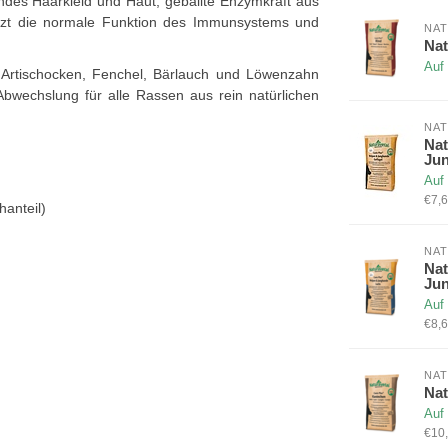
ndes Haarkleid und Haut, geballte Enzymkraft aus
ützt die normale Funktion des Immunsystems und
NAT
Nat
Auf
, Artischocken, Fenchel, Bärlauch und Löwenzahn
Abwechslung für alle Rassen aus rein natürlichen
NAT
Nat
Jun
Auf
€7,6
hanteil)
NAT
Nat
Ju
Auf
€8,6
NAT
Nat
Auf
€10,