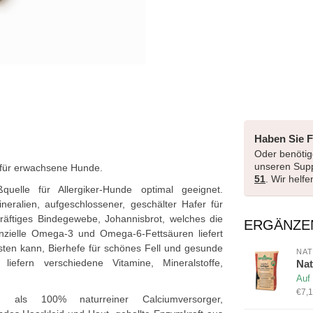
Haben Sie 
Oder benötige
unseren Sup
r für erwachsene Hunde.
51
. Wir helf
ßquelle für Allergiker-Hunde optimal geeignet.
neralien, aufgeschlossener, geschälter Hafer für
kräftiges Bindegewebe, Johannisbrot, welches die
ERGÄNZE
nzielle Omega-3 und Omega-6-Fettsäuren liefert
sten kann, Bierhefe für schönes Fell und gesunde
NAT
iefern verschiedene Vitamine, Mineralstoffe,
Nat
Auf
€7,1
als 100% naturreiner Calciumversorger,