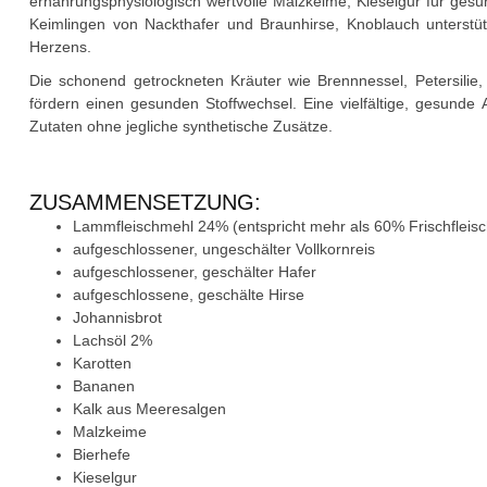
ernährungsphysiologisch wertvolle Malzkeime, Kieselgur für gesu
Keimlingen von Nackthafer und Braunhirse, Knoblauch unterst
Herzens.
Die schonend getrockneten Kräuter wie Brennnessel, Petersilie
fördern einen gesunden Stoffwechsel. Eine vielfältige, gesunde 
Zutaten ohne jegliche synthetische Zusätze.
ZUSAMMENSETZUNG:
Lammfleischmehl 24% (entspricht mehr als 60% Frischfleisc
aufgeschlossener, ungeschälter Vollkornreis
aufgeschlossener, geschälter Hafer
aufgeschlossene, geschälte Hirse
Johannisbrot
Lachsöl 2%
Karotten
Bananen
Kalk aus Meeresalgen
Malzkeime
Bierhefe
Kieselgur