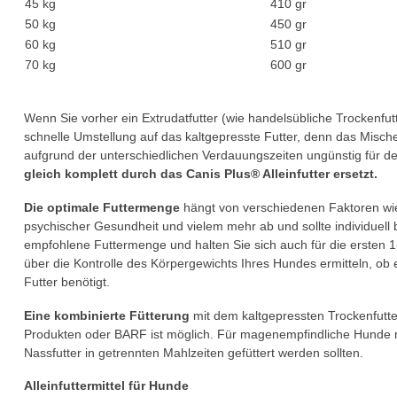
45 kg
410 gr
50 kg
450 gr
60 kg
510 gr
70 kg
600 gr
Wenn Sie vorher ein Extrudatfutter (wie handelsübliche Trockenfut
schnelle Umstellung auf das kaltgepresste Futter, denn das Mische
aufgrund der unterschiedlichen Verdauungszeiten ungünstig für 
gleich komplett durch das Canis Plus® Alleinfutter ersetzt.
Die optimale Futtermenge
hängt von verschiedenen Faktoren wie A
psychischer Gesundheit und vielem mehr ab und sollte individuell b
empfohlene Futtermenge und halten Sie sich auch für die ersten
über die Kontrolle des Körpergewichts Ihres Hundes ermitteln, ob
Futter benötigt.
Eine kombinierte Fütterung
mit dem kaltgepressten Trockenfutte
Produkten oder BARF ist möglich. Für magenempfindliche Hunde ra
Nassfutter in getrennten Mahlzeiten gefüttert werden sollten.
Alleinfuttermittel für Hunde