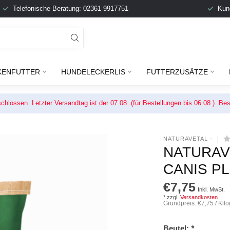
Telefonische Beratung: 02361 9917751
Kun
KENFUTTER
HUNDELECKERLIS
FUTTERZUSÄTZE
chlossen. Letzter Versandtag ist der 07.08. (für Bestellungen bis 06.08.). 
NATURAVETAL -
NATURAV
CANIS P
€7,75
Inkl. MwSt.
* zzgl.
Versandkosten
Grundpreis: €7,75 / Ki
Beutel:
*