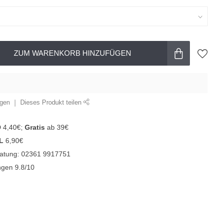
ZUM WARENKORB HINZUFÜGEN
ügen
Dieses Produkt teilen
D 4,40€;
Gratis
ab 39€
L
6,90€
ratung: 02361 9917751
gen 9.8/10