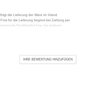
folgt die Lieferung der Ware im Inland
rist für die Lieferung beginnt bei Zahlung per
weisende Kreditinstitut bzw. bei anderen
 dem Ablauf des letzten Tages der Frist. Fällt
 Lieferort staatlich anerkannten allgemeinen
rktag. Haben Sie Artikel mit unterschiedlichen
en Sendung, sofern wir keine abweichenden
sich in diesem Fall nach dem Artikel mit der
IHRE BEWERTUNG HINZUFÜGEN